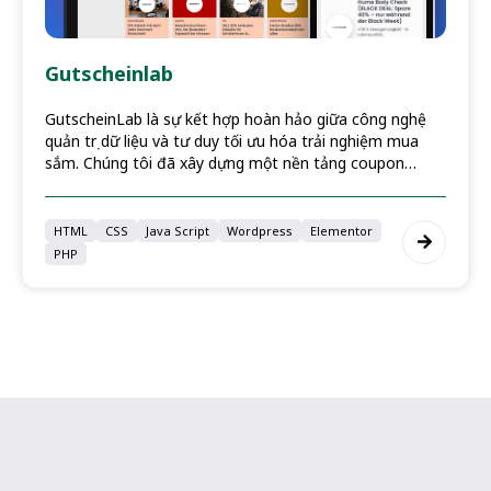
Gutscheinlab
GutscheinLab là sự kết hợp hoàn hảo giữa công nghệ
quản trị dữ liệu và tư duy tối ưu hóa trải nghiệm mua
sắm. Chúng tôi đã xây dựng một nền tảng coupon
chuyên nghiệp, tinh tế trong thiết kế và mạnh mẽ trong
vận hành, giúp kết nối người tiêu dùng với những giá trị
ưu đãi tốt nhất một cách nhanh chóng và hiệu quả.
HTML
CSS
Java Script
Wordpress
Elementor
PHP