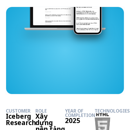
CUSTOMER
ROLE
YEAR OF
TECHNOLOGIES
Iceberg
Xây
COMPLETION
2025
Research
dựng
nền tảng