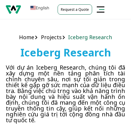
English
Request a Quote
Tiếng Việt
Home
Projects
Iceberg Research
Iceberg Research
Với dự án Iceberg Research, chúng tôi đã
xây dựng một nền tảng phân tích tài
chính chuyên sâu, nơi sự tối giản trong
thiết kế gặp gỡ sức mạnh của dữ liệu điều
tra. Bằng việc chú trọng vào khả năng trình
bày nội dung và hiệu suất vận hành ổn
định, chúng tôi đã mang đến một công cụ
truyền thông tin cậy, giúp kết nối những
nghiên cứu giá trị tới cộng đồng nhà đầu
tư quốc tế.