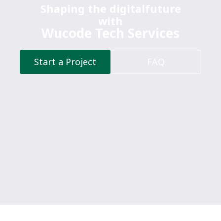
Shaping the digital
future
with
Wucode Tech Services
Start a Project
FAQ