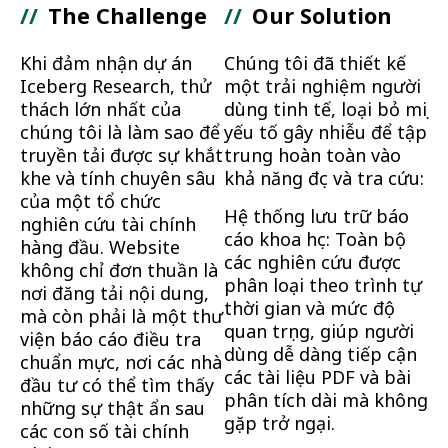
//
The Challenge
//
Our Solution
Khi đảm nhận dự án
Chúng tôi đã thiết kế
Iceberg Research, thử
một trải nghiệm người
thách lớn nhất của
dùng tinh tế, loại bỏ mọi
chúng tôi là làm sao để
yếu tố gây nhiễu để tập
truyền tải được sự khắt
trung hoàn toàn vào
khe và tính chuyên sâu
khả năng đọc và tra cứu:
của một tổ chức
Hệ thống lưu trữ báo
nghiên cứu tài chính
cáo khoa học: Toàn bộ
hàng đầu. Website
các nghiên cứu được
không chỉ đơn thuần là
phân loại theo trình tự
nơi đăng tải nội dung,
thời gian và mức độ
mà còn phải là một thư
quan trọng, giúp người
viện báo cáo điều tra
dùng dễ dàng tiếp cận
chuẩn mực, nơi các nhà
các tài liệu PDF và bài
đầu tư có thể tìm thấy
phân tích dài mà không
những sự thật ẩn sau
gặp trở ngại.
các con số tài chính