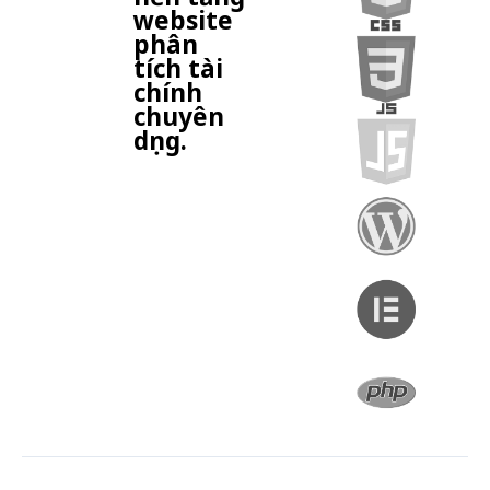
website
phân
tích tài
chính
chuyên
dụng.