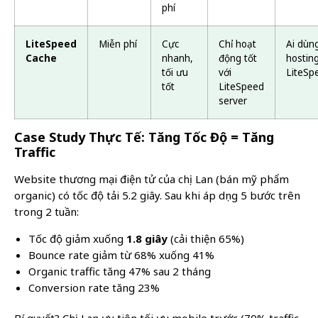
phí
LiteSpeed
Miễn phí
Cực
Chỉ hoạt
Ai dùn
Cache
nhanh,
động tốt
hostin
tối ưu
với
LiteSp
tốt
LiteSpeed
server
Case Study Thực Tế: Tăng Tốc Độ = Tăng
Traffic
Website thương mại điện tử của chị Lan (bán mỹ phẩm
organic) có tốc độ tải 5.2 giây. Sau khi áp dụng 5 bước trên
trong 2 tuần:
Tốc độ giảm xuống
1.8 giây
(cải thiện 65%)
Bounce rate giảm từ 68% xuống 41%
Organic traffic tăng 47% sau 2 tháng
Conversion rate tăng 23%
Bí quyết? Chị Lan ưu tiên tối ưu mobile trước (70% traffic