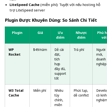
LiteSpeed Cache
(miễn phí): Tuyệt vời nếu hosting hỗ
trợ LiteSpeed server
Plugin Được Khuyên Dùng: So Sánh Chi Tiết
Plugin
Giá
Ưu
Nhược
Phù h
điểm
điểm
với
WP
$49/năm
Dễ cài
Trả phí
Người
Rocket
đặt,
mới,
tích
doanh
hợp
nghiệp
đầy đủ,
support
tốt
W3 Total
Miễn phí
Nhiều
Phức tạp,
Develo
Cache
tùy
dễ conflict
có kinh
chỉnh,
nghiệ
miễn