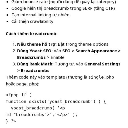
Giảm bounce rate (người dùng dễ quay lại category)
Google hiển thị breadcrumb trong SERP (tăng CTR)
Tạo internal linking tự nhiên
Cải thiện crawlability
Cách thêm breadcrumb:
Nếu theme hỗ trợ:
Bật trong theme options
Dùng Yoast SEO:
Vào
SEO > Search Appearance >
Breadcrumbs
> Enable
Dùng Rank Math:
Tương tự, vào
General Settings
> Breadcrumbs
Thêm code này vào template (thường là
single.php
hoặc
):
page.php
<?php if ( 
function_exists('yoast_breadcrumb') ) {

  yoast_breadcrumb( '<p 
id="breadcrumbs">','</p>' );

} ?>