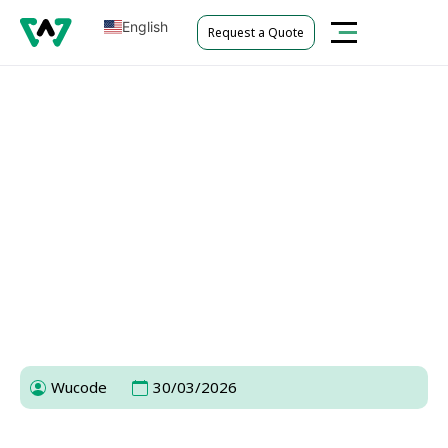
English
Request a Quote
Tiếng Việt
Top 5 Kỹ Thuật SEO WordPress Tăng
Thứ Hạng Nhanh Chóng Và Bền
Vững
Wucode
30/03/2026