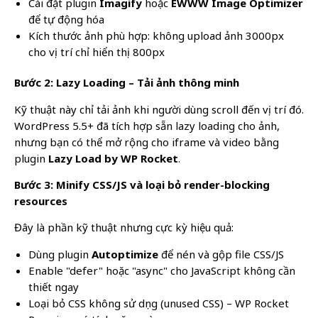
Cài đặt plugin
Imagify
hoặc
EWWW Image Optimizer
để tự động hóa
Kích thước ảnh phù hợp: không upload ảnh 3000px
cho vị trí chỉ hiển thị 800px
Bước 2: Lazy Loading – Tải ảnh thông minh
Kỹ thuật này chỉ tải ảnh khi người dùng scroll đến vị trí đó.
WordPress 5.5+ đã tích hợp sẵn lazy loading cho ảnh,
nhưng bạn có thể mở rộng cho iframe và video bằng
plugin
Lazy Load by WP Rocket
.
Bước 3: Minify CSS/JS và loại bỏ render-blocking
resources
Đây là phần kỹ thuật nhưng cực kỳ hiệu quả:
Dùng plugin
Autoptimize
để nén và gộp file CSS/JS
Enable "defer" hoặc "async" cho JavaScript không cần
thiết ngay
Loại bỏ CSS không sử dụng (unused CSS) – WP Rocket