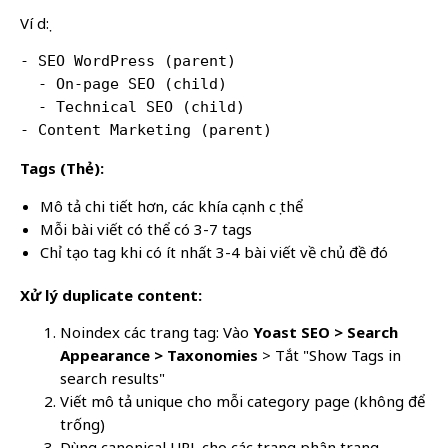
Ví dụ:
- SEO WordPress (parent)

  - On-page SEO (child)

  - Technical SEO (child)

- Content Marketing (parent)
Tags (Thẻ):
Mô tả chi tiết hơn, các khía cạnh cụ thể
Mỗi bài viết có thể có 3-7 tags
Chỉ tạo tag khi có ít nhất 3-4 bài viết về chủ đề đó
Xử lý duplicate content:
Noindex các trang tag: Vào
Yoast SEO > Search
Appearance > Taxonomies
> Tắt "Show Tags in
search results"
Viết mô tả unique cho mỗi category page (không để
trống)
Dùng canonical URL cho các trang phân trang