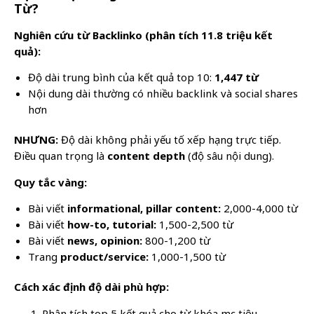
Từ?
Nghiên cứu từ Backlinko (phân tích 11.8 triệu kết
quả):
Độ dài trung bình của kết quả top 10:
1,447 từ
Nội dung dài thường có nhiều backlink và social shares
hơn
NHƯNG:
Độ dài không phải yếu tố xếp hạng trực tiếp.
Điều quan trọng là
content depth
(độ sâu nội dung).
Quy tắc vàng:
Bài viết
informational, pillar content:
2,000-4,000 từ
Bài viết
how-to, tutorial:
1,500-2,500 từ
Bài viết
news, opinion:
800-1,200 từ
Trang
product/service:
1,000-1,500 từ
Cách xác định độ dài phù hợp:
Phân tích top 5 kết quả cho từ khóa mục tiêu