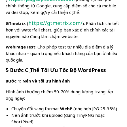
chính thống từ Google, cung cấp điểm số cho cả mobile
và desktop, kèm gợi ý cải thiện cụ thể.
https://gtmetrix.com/
GTmetrix
(
): Phân tích chi tiết
hơn với waterfall chart, giúp bạn xác định chính xác tài
nguyên nào đang làm chậm website.
WebPageTest
: Cho phép test từ nhiều địa điểm địa lý
khác nhau – quan trọng nếu khách hàng của bạn ở nhiều
quốc gia.
5 Bước Cụ Thể Tối Ưu Tốc Độ WordPress
Bước 1: Nén và tối ưu hình ảnh
Hình ảnh thường chiếm 50-70% dung lượng trang. Áp
dụng ngay:
Chuyển đổi sang format
WebP
(nhẹ hơn JPG 25-35%)
Nén ảnh trước khi upload (dùng TinyPNG hoặc
ShortPixel)