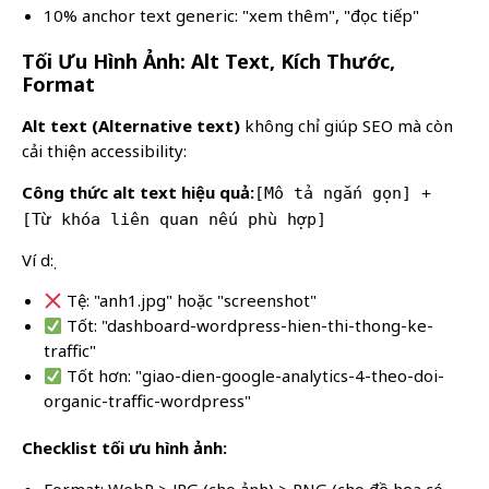
10% anchor text generic: "xem thêm", "đọc tiếp"
Tối Ưu Hình Ảnh: Alt Text, Kích Thước,
Format
Alt text (Alternative text)
không chỉ giúp SEO mà còn
cải thiện accessibility:
Công thức alt text hiệu quả:
[Mô tả ngắn gọn] +
[Từ khóa liên quan nếu phù hợp]
Ví dụ:
Tệ: "anh1.jpg" hoặc "screenshot"
Tốt: "dashboard-wordpress-hien-thi-thong-ke-
traffic"
Tốt hơn: "giao-dien-google-analytics-4-theo-doi-
organic-traffic-wordpress"
Checklist tối ưu hình ảnh:
Format: WebP > JPG (cho ảnh) > PNG (cho đồ họa có