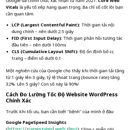
Google đã chính thức xác nhận từ năm 2021:
Core Web
Vitals
là yếu tố xếp hạng quan trọng. Ba chỉ số cốt lõi bạn
cần quan tâm:
LCP (Largest Contentful Paint):
Thời gian tải nội
dung chính – nên dưới 2.5 giây
FID (First Input Delay):
Thời gian phản hồi tương tác
đầu tiên – nên dưới 100ms
CLS (Cumulative Layout Shift):
Độ ổn định bố cục
trang – điểm số dưới 0.1
Một nghiên cứu của Google cho thấy khi thời gian tải tăng
từ 1 giây lên 3 giây, tỷ lệ thoát trang (bounce rate) tăng
32%. Lên 5 giây? Con số này là 90%!
Cách Đo Lường Tốc Độ Website WordPress
Chính Xác
Trước khi tối ưu, bạn cần biết "bệnh" của mình ở đâu:
Google PageSpeed Insights
https://pagespeed.web.dev/
(
): Công cụ miễn phí