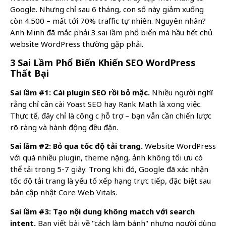
Google. Nhưng chỉ sau 6 tháng, con số này giảm xuống
còn 4.500 – mất tới 70% traffic tự nhiên. Nguyên nhân?
Anh Minh đã mắc phải 3 sai lầm phổ biến mà hầu hết chủ
website WordPress thường gặp phải.
3 Sai Lầm Phổ Biến Khiến SEO WordPress
Thất Bại
Sai lầm #1: Cài plugin SEO rồi bỏ mặc.
Nhiều người nghĩ
rằng chỉ cần cài Yoast SEO hay Rank Math là xong việc.
Thực tế, đây chỉ là công cụ hỗ trợ – bạn vẫn cần chiến lược
rõ ràng và hành động đều đặn.
Sai lầm #2: Bỏ qua tốc độ tải trang.
Website WordPress
với quá nhiều plugin, theme nặng, ảnh không tối ưu có
thể tải trong 5-7 giây. Trong khi đó, Google đã xác nhận
tốc độ tải trang là yếu tố xếp hạng trực tiếp, đặc biệt sau
bản cập nhật Core Web Vitals.
Sai lầm #3: Tạo nội dung không match với search
intent.
Bạn viết bài về "cách làm bánh" nhưng người dùng