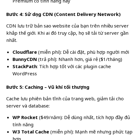
Premium có tính năng này
Bước 4: Sử dụng CDN (Content Delivery Network)
CDN lưu trữ bản sao website của bạn trên nhiều server
khắp thế giới. Khi ai đó truy cập, họ sẽ tải từ server gần
nhất.
Cloudflare
(miễn phí): Dễ cài đặt, phù hợp người mới
BunnyCDN
(trả phí): Nhanh hơn, giá rẻ ($1/tháng)
StackPath
: Tích hợp tốt với các plugin cache
WordPress
Bước 5: Caching – Vũ khí tối thượng
Cache lưu phiên bản tĩnh của trang web, giảm tải cho
server và database:
WP Rocket
($49/năm): Dễ dùng nhất, tích hợp đầy đủ
tính năng
W3 Total Cache
(miễn phí): Mạnh mẽ nhưng phức tạp
hơn