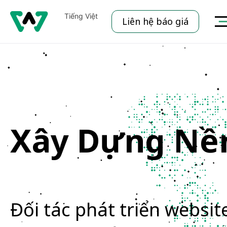
Tiếng Việt
Liên hệ báo giá
English
Xây Dựng Nền
Giải pháp Web, App toàn diện
Top dịch vụ lập tr
Đối tác phát triển websit