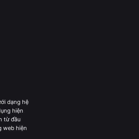
ưới dạng hệ
dụng hiện
n từ đầu
g web hiện