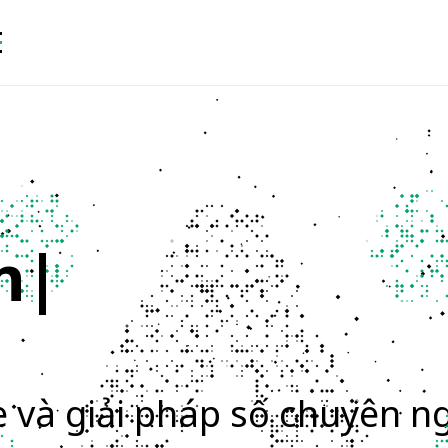
 Tảng SaaS Đ
ình chuyên nghiệp
Xây dựng nền tảng SaaS đột phá
P
e và giải pháp số chuyên n