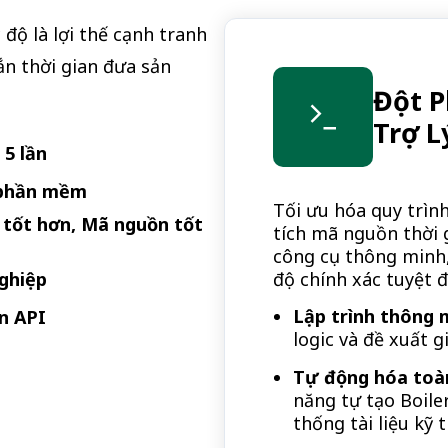
độ là lợi thế cạnh tranh
ắn thời gian đưa sản
Đột P
Trợ L
5 lần
 phần mềm
Tối ưu hóa quy trình
 tốt hơn, Mã nguồn tốt
tích mã nguồn thời 
công cụ thông minh,
ghiệp
độ chính xác tuyệt 
Lập trình thông 
n API
logic và đề xuất g
Tự động hóa toàn
năng tự tạo Boiler
thống tài liệu kỹ 