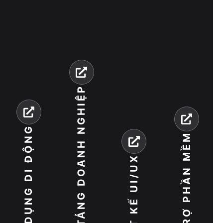
NỀN TẢNG DOANH NGHIỆP
ỨNG DỤNG DI ĐỘNG
HỖ TRỢ PHẦN MỀM
THIẾT KẾ UI/UX