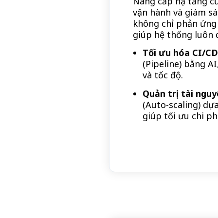
Nâng cấp hạ tầng củ
vận hành và giám sá
không chỉ phản ứng 
giúp hệ thống luôn d
Tối ưu hóa CI/CD
(Pipeline) bằng A
và tốc độ.
Quản trị tài ngu
(Auto-scaling) dựa
giúp tối ưu chi p