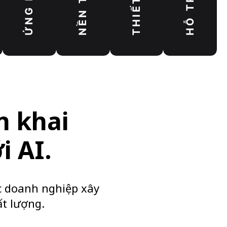
n khai
i AI.
c doanh nghiệp xây
t lượng.