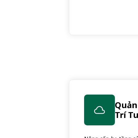
Quản 
Trí T